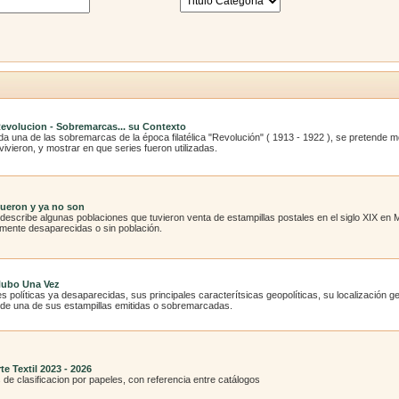
Revolucion - Sobremarcas... su Contexto
a una de las sobremarcas de la época filatélica "Revolución" ( 1913 - 1922 ), se pretende mos
ivieron, y mostrar en que series fueron utilizadas.
Fueron y ya no son
 describe algunas poblaciones que tuvieron venta de estampillas postales en el siglo XIX en
amente desaparecidas o sin población.
Hubo Una Vez
s políticas ya desaparecidas, sus principales caracterítsicas geopolíticas, su localización
 de una de sus estampillas emitidas o sobremarcadas.
te Textil 2023 - 2026
 de clasificacion por papeles, con referencia entre catálogos