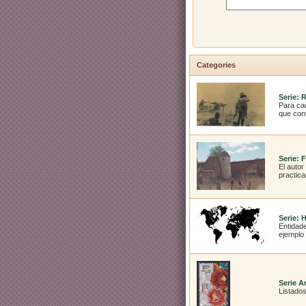
Categories
Serie: 
Para cad
que conv
Serie: 
El autor
practic
Serie: 
Entidade
ejemplo
Serie Ar
Listados