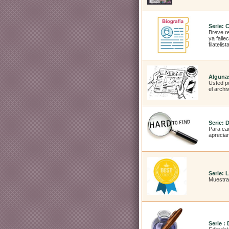
Serie: 
Breve r
ya falle
filatelist
Algunas
Usted pu
el arch
Serie: D
Para cad
apreciar
Serie: 
Muestra
Serie :