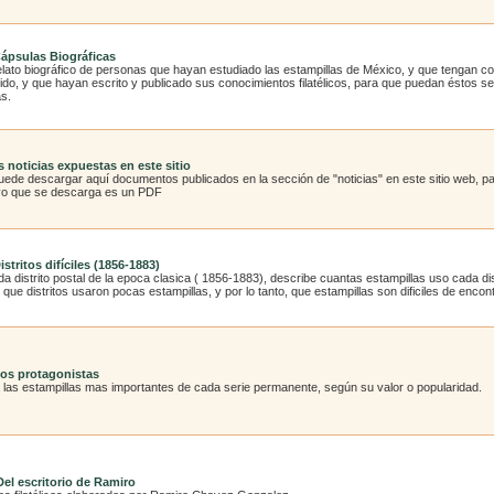
Cápsulas Biográficas
elato biográfico de personas que hayan estudiado las estampillas de México, y que tengan
cido, y que hayan escrito y publicado sus conocimientos filatélicos, para que puedan éstos 
as.
 noticias expuestas en este sitio
ede descargar aquí documentos publicados en la sección de "noticias" en este sitio web, par
ivo que se descarga es un PDF
istritos difíciles (1856-1883)
a distrito postal de la epoca clasica ( 1856-1883), describe cuantas estampillas uso cada di
 que distritos usaron pocas estampillas, y por lo tanto, que estampillas son dificiles de encon
Los protagonistas
 las estampillas mas importantes de cada serie permanente, según su valor o popularidad.
 Del escritorio de Ramiro