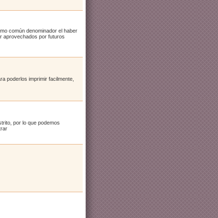
 como común denominador el haber
ser aprovechados por futuros
a poderlos imprimir facilmente,
strito, por lo que podemos
trar