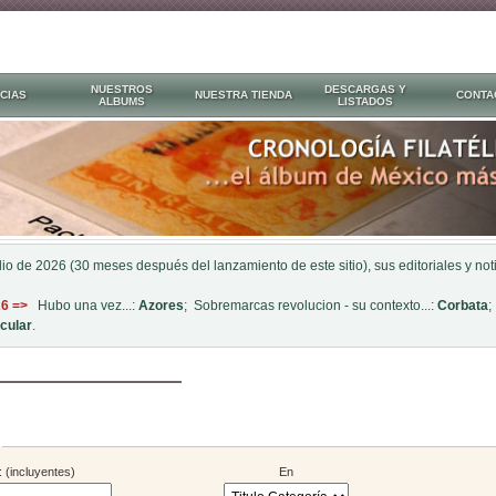
NUESTROS
DESCARGAS Y
CIAS
NUESTRA TIENDA
CONTA
ALBUMS
LISTADOS
ulio de 2026 (30 meses después del lanzamiento de este sitio), sus editoriales y n
26 =>
Hubo una vez...:
Azores
; Sobremarcas revolucion - su contexto...:
Corbata
;
cular
.
 (incluyentes)
En