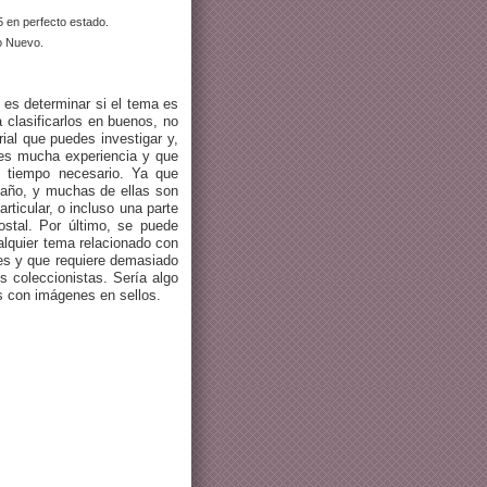
5 en perfecto estado.
o Nuevo.
r es determinar si el tema es
 clasificarlos en buenos, no
ial que puedes investigar y,
nes mucha experiencia y que
l tiempo necesario. Ya que
 año, y muchas de ellas son
rticular, o incluso una parte
ostal. Por último, se puede
ualquier tema relacionado con
res y que requiere demasiado
s coleccionistas. Sería algo
s con imágenes en sellos.