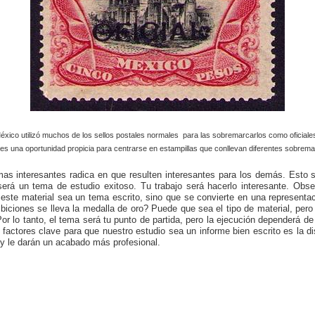
éxico utilizó muchos de los sellos postales normales para las sobremarcarlos como oficiale
es una oportunidad propicia para centrarse en estampillas que conllevan diferentes sobrem
emas interesantes radica en que resulten interesantes para los demás. Esto si
erá un tema de estudio exitoso. Tu trabajo será hacerlo interesante. Obse
ue este material sea un tema escrito, sino que se convierte en una representa
ibiciones se lleva la medalla de oro? Puede que sea el tipo de material, per
r lo tanto, el tema será tu punto de partida, pero la ejecución dependerá de 
 factores clave para que nuestro estudio sea un informe bien escrito es la di
n y le darán un acabado más profesional.