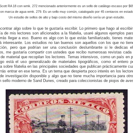
al Scott RA 18 con wmk. 272 mencionado anteriormente es un sello de catálogo escaso por $6
on marca de agua wmk. 279. Es un sello muy común, catalogado por 45 centavos en estad
Un estudio de sellos de alto y bajo costo del mismo diseño sería un gran estudio.
contrar algo sobre lo que te gustaría escribir. Lo primero que hago al escribi
a de mis lectores son aficionados a la filatelia, usaré algunos ejemplos para
rás llegar a eso. Bueno es algo con lo que estás familiarizado, tienes mater
rá interesante. Los estudios no tan buenos son aquellos con los que no tie
ación, pero que podrían ser una conclusión deslumbrante si le dedicas e
cos, me gustaría compartir con ustedes que recibo numerosas revistas cada
de material que recopilan los lectores. Temas intensivos, como un país en pa
go está el uso generalizado de materiales tipográficos, como el entero p
a sobre filatelia en las principales sociedades que publican prácticamente c
errás entrar en ese tema. Es un tema que despierta poco interés en los lecto
de investigación disponible y algo que no tiene mucha importancia para otro
 sello moderno de Sand Dunes, creado para coleccionistas de piojos de ave