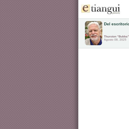
Del escritori
Thurston “Bubba”
Agosto 08, 2025