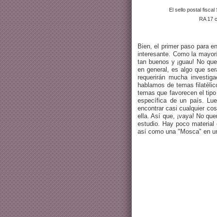
El sello postal fisc
RA 17 c
Bien, el primer paso para en
interesante. Como la mayorí
tan buenos y ¡guau! No quer
en general, es algo que se
requerirán mucha investig
hablamos de temas filatéli
temas que favorecen el tipo 
específica de un país. Lue
encontrar casi cualquier cos
ella. Así que, ¡vaya! No qu
estudio. Hay poco material 
así como una "Mosca" en un