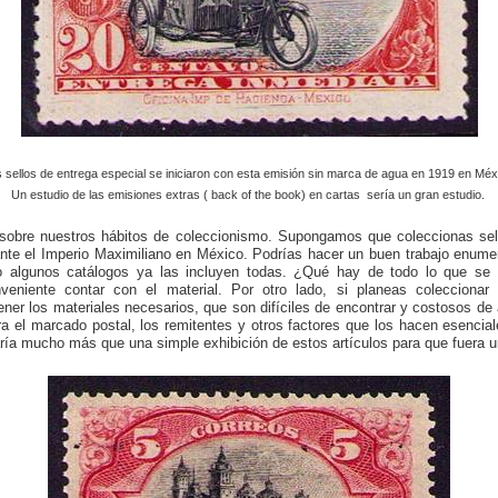
 sellos de entrega especial se iniciaron con esta emisión sin marca de agua en 1919 en Méx
Un estudio de las emisiones extras ( back of the book) en cartas sería un gran estudio.
 sobre nuestros hábitos de coleccionismo. Supongamos que coleccionas sel
ante el Imperio Maximiliano en México. Podrías hacer un buen trabajo enum
o algunos catálogos ya las incluyen todas. ¿Qué hay de todo lo que se 
eniente contar con el material. Por otro lado, si planeas coleccionar 
ener los materiales necesarios, que son difíciles de encontrar y costosos de 
ara el marcado postal, los remitentes y otros factores que los hacen esencia
aría mucho más que una simple exhibición de estos artículos para que fuera u