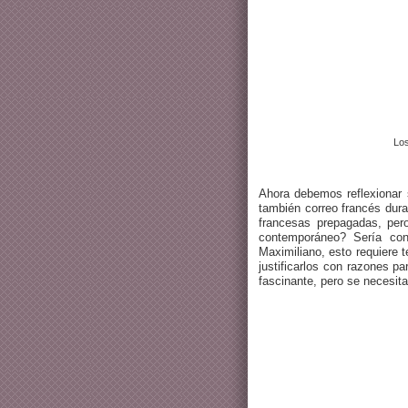
Los
Ahora debemos reflexionar
también correo francés dur
francesas prepagadas, per
contemporáneo? Sería conv
Maximiliano, esto requiere t
justificarlos con razones p
fascinante, pero se necesit