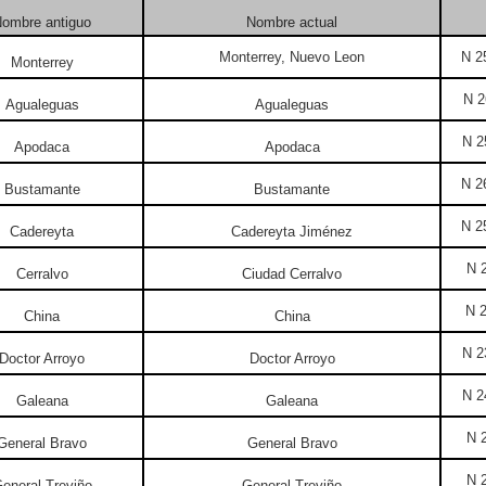
ombre antiguo
Nombre actual
Monterrey, Nuevo Leon
N 2
Monterrey
N 2
Agualeguas
Agualeguas
N 2
Apodaca
Apodaca
N 2
Bustamante
Bustamante
N 2
Cadereyta
Cadereyta Jiménez
N 2
Cerralvo
Ciudad Cerralvo
N 2
China
China
N 2
Doctor Arroyo
Doctor Arroyo
N 2
Galeana
Galeana
N 2
General Bravo
General Bravo
N 2
eneral Treviño
General Treviño