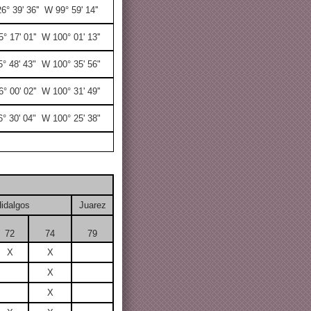
6° 39' 36'' W 99° 59' 14''
5° 17' 01'' W 100° 01' 13''
5° 48' 43" W 100° 35' 56"
6° 00' 02'' W 100° 31' 49''
6° 30' 04" W 100° 25' 38"
idalgos
Juarez
72
74
79
X
X
X
X