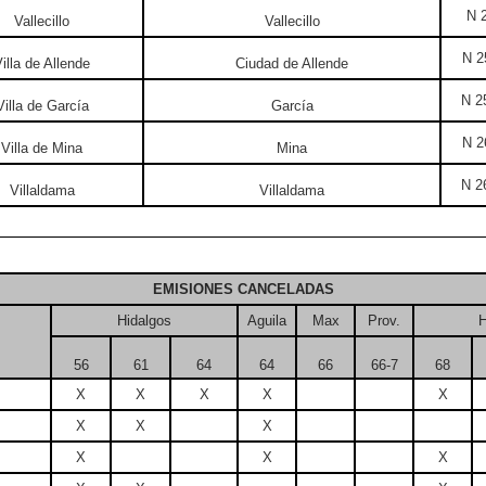
N 2
Vallecillo
Vallecillo
N 2
illa de Allende
Ciudad de Allende
N 2
Villa de García
García
N 2
Villa de Mina
Mina
N 2
Villaldama
Villaldama
EMISIONES CANCELADAS
Hidalgos
Aguila
Max
Prov.
H
56
61
64
64
66
66-7
68
X
X
X
X
X
X
X
X
X
X
X