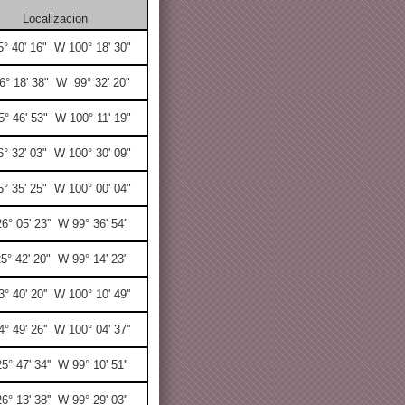
Localizacion
5° 40' 16" W 100° 18' 30"
6° 18' 38" W 99° 32' 20"
5° 46' 53" W 100° 11' 19"
6° 32' 03" W 100° 30' 09"
5° 35' 25" W 100° 00' 04"
6° 05' 23'' W 99° 36' 54''
5° 42' 20" W 99° 14' 23"
3° 40' 20'' W 100° 10' 49''
4° 49' 26'' W 100° 04' 37''
5° 47' 34'' W 99° 10' 51''
6° 13' 38'' W 99° 29' 03''