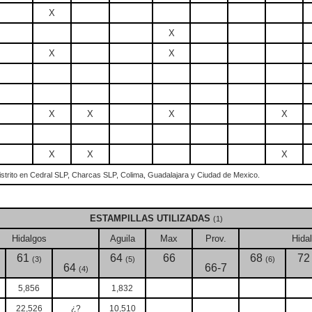
X
X
X
X
X
X
X
X
X
X
X
strito en Cedral SLP, Charcas SLP, Colima, Guadalajara y Ciudad de Mexico.
ESTAMPILLAS UTILIZADAS
(1)
Hidalgos
Aguila
Max
Prov.
Hida
61
64
66
68
7
(3)
(5)
(6)
64
66-7
(4)
5,856
1,832
22,526
¿?
10,510