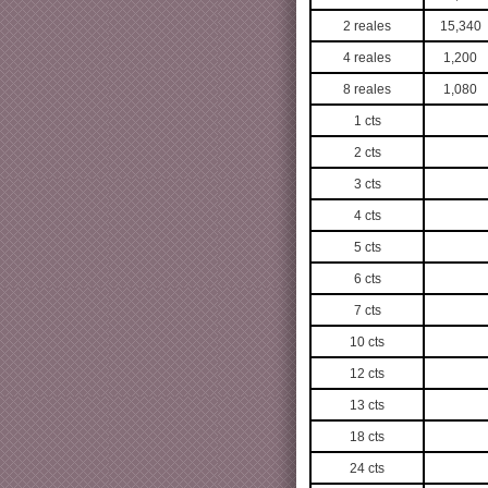
2 reales
15,340
4 reales
1,200
8 reales
1,080
1 cts
2 cts
3 cts
4 cts
5 cts
6 cts
7 cts
10 cts
12 cts
13 cts
18 cts
24 cts