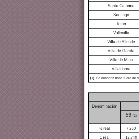
Santa Catarina
Santiago
Teran
Vallecillo
Villa de Allende
Villa de García
Villa de Mina
Villaldama
(1)
Se conocen usos fuera de di
Denominación
56
(2)
½ real
7,260
1 real
12,740