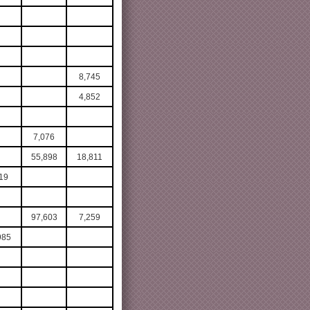
8,745
4,852
7,076
55,898
18,811
19
97,603
7,259
985