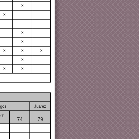
X
X
X
X
X
X
X
X
X
X
lgos
Juarez
2
(7)
74
79