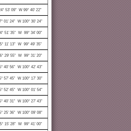
4° 53' 09'' W 99° 40' 22''
7° 01' 24" W 100° 30' 24"
4° 51' 35" W 99° 34' 00"
5° 11' 13" W 99° 49' 35"
6° 29' 55" W 99° 31' 20"
5° 40' 56" W 100° 42' 43"
5° 57' 45" W 100° 17' 30"
5° 52' 45" W 100° 01' 54"
5° 40' 31" W 100° 27' 43"
5° 25' 36" W 100° 09' 08"
5° 15' 28" W 99° 41' 00"