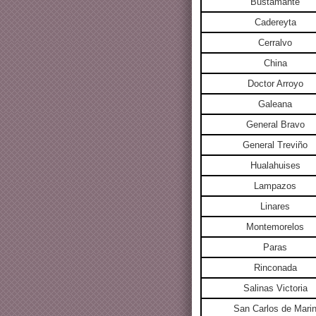
Bustamante
Cadereyta
Cerralvo
China
Doctor Arroyo
Galeana
General Bravo
General Treviño
Hualahuises
Lampazos
Linares
Montemorelos
Paras
Rinconada
Salinas Victoria
San Carlos de Mari