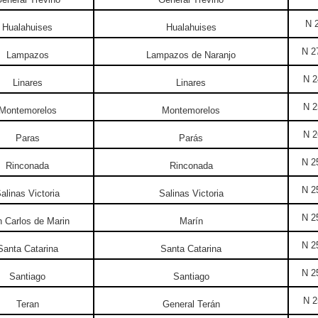
N 2
Hualahuises
Hualahuises
N 2
Lampazos
Lampazos de Naranjo
N 2
Linares
Linares
N 2
Montemorelos
Montemorelos
N 2
Paras
Parás
N 2
Rinconada
Rinconada
N 2
alinas Victoria
Salinas Victoria
N 2
 Carlos de Marin
Marín
N 2
Santa Catarina
Santa Catarina
N 2
Santiago
Santiago
N 2
Teran
General Terán