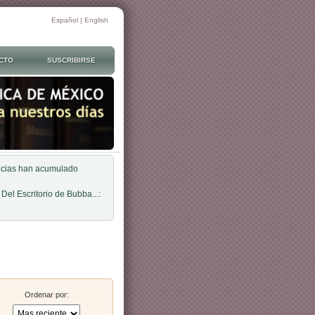
Español
|
English
CTO
SUSCRIBIRSE
oticias han acumulado
 Del Escritorio de Bubba...:
Ordenar por: