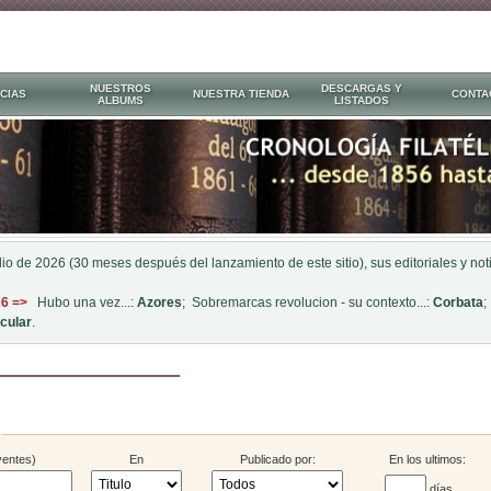
NUESTROS
DESCARGAS Y
CIAS
NUESTRA TIENDA
CONTA
ALBUMS
LISTADOS
ulio de 2026 (30 meses después del lanzamiento de este sitio), sus editoriales y n
26 =>
Hubo una vez...:
Azores
; Sobremarcas revolucion - su contexto...:
Corbata
;
cular
.
yentes)
En
Publicado por:
En los ultimos:
días